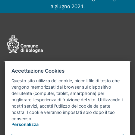
a giugno 2021.
Pié di pagina di Comune di Bologna
Accettazione Cookies
Contatti
Comune di Bologna, Piazza Maggiore, 6 - 40124
Questo sito utilizza dei cookie, piccoli file di testo che
Bologna P.Iva 01232710374 Cod. IBAN: IT 88 R
vengono memorizzati dal browser sul dispositivo
02008 02435 000020067156
dell'utente (computer, tablet, smartphone) per
migliorare l'esperienza di fruizione del sito. Utilizzando i
Telefono:
051203040
nostri servizi, accetti l'utilizzo dei cookie da parte
nostra. I cookie verranno impostati solo dopo il tuo
consenso.
Personalizza
Accessibilità
Carta dei valori
Informativa sul trattamento dei dati personali
Note legali