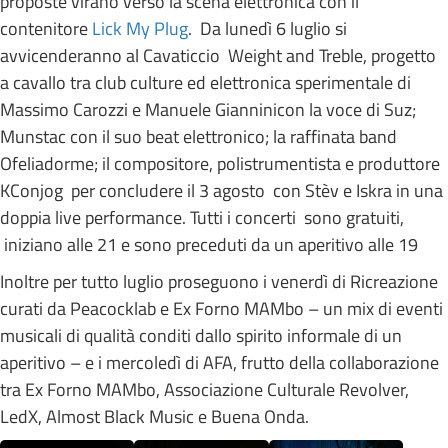
proposte virano verso la scena elettronica con il
contenitore
Lick My Plug
. Da lunedì 6 luglio si
avvicenderanno al Cavaticcio Weight and Treble, progetto
a cavallo tra club culture ed elettronica sperimentale di
Massimo Carozzi e Manuele Gianninicon la voce di Suz;
Munstac con il suo beat elettronico; la raffinata band
Ofeliadorme; il compositore, polistrumentista e produttore
KConjog per concludere il 3 agosto con Stèv e Iskra in una
doppia live performance. Tutti i concerti sono gratuiti,
iniziano alle 21 e sono preceduti da un aperitivo alle 19
Inoltre per tutto luglio proseguono i venerdì di Ricreazione
curati da Peacocklab e Ex Forno MAMbo – un mix di eventi
musicali di qualità conditi dallo spirito informale di un
aperitivo – e i mercoledì di AFA, frutto della collaborazione
tra Ex Forno MAMbo, Associazione Culturale Revolver,
LedX, Almost Black Music e Buena Onda.