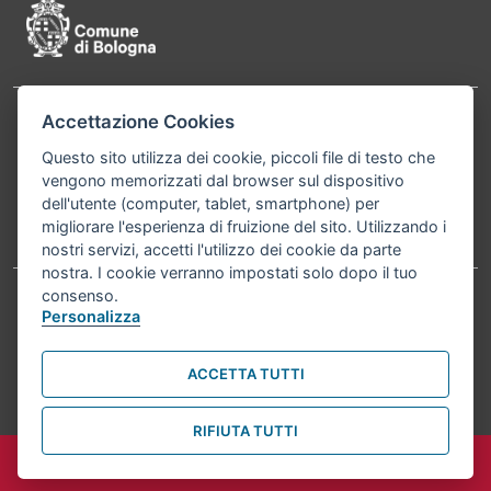
Accettazione Cookies
Contatti
Comune di Bologna, Piazza Maggiore, 6 - 40124
Questo sito utilizza dei cookie, piccoli file di testo che
Bologna P.Iva 01232710374 Cod. IBAN: IT 88 R
vengono memorizzati dal browser sul dispositivo
02008 02435 000020067156
dell'utente (computer, tablet, smartphone) per
migliorare l'esperienza di fruizione del sito. Utilizzando i
Telefono:
051203040
nostri servizi, accetti l'utilizzo dei cookie da parte
nostra. I cookie verranno impostati solo dopo il tuo
consenso.
Personalizza
Accessibilità
Carta dei valori
Informativa sul trattamento dei dati personali
Note legali
ACCETTA TUTTI
© Comune di Bologna 2026. Tutti i diritti riservati.
RIFIUTA TUTTI