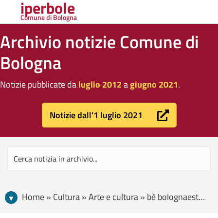
iperbole
Comune di Bologna
Archivio notizie Comune di
Bologna
Notizie pubblicate da
luglio 2012
a
giugno 2021
.
Notizie dall'1 luglio 2021
Home » Cultura » Arte e cultura » bè bolognaestate al Cavaticcio: ecco gli appuntamenti di Avantgarden