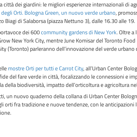
a città dei giardini: le migliori esperienze internazionali di
 degli Orti. Bologna Green, un nuovo verde urbano
, promos
 Biagi di Salaborsa (piazza Nettuno 3), dalle 16.30 alle 19
 portavoce dei 600
community gardens di New York
. Oltre a
row New York City, mentre June Komisar del Toronto Food Po
ty (Toronto) parleranno dell’innovazione del verde urbano c
elle
mostre Orti per tutti e Carrot City
, all’Urban Center Bolo
de del fare verde in città, focalizzando le connessioni e impl
ela della biodiversità, impatto dell’orticoltura e agricoltura 
tti, un nuovo quaderno della collana di Urban Center Bologna
li orti fra tradizione e nuove tendenze, con le anticipazioni l
zione.