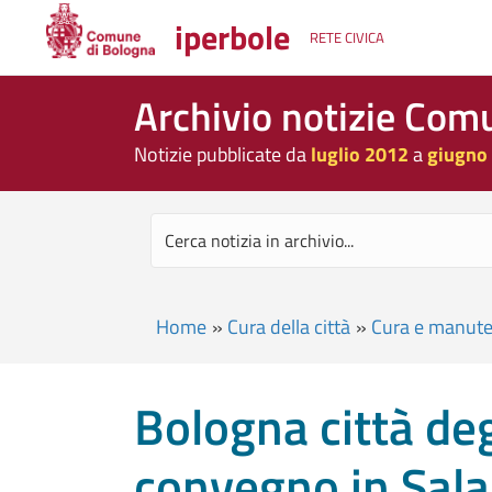
iperbole
RETE CIVICA
Archivio notizie Com
Notizie pubblicate da
luglio 2012
a
giugno
Home
»
Cura della città
»
Cura e manut
Bologna città degl
convegno in Sal