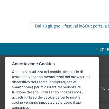
Posts
← Dal 13 giugno il festival In&Out porta la
navigation
© 2026 
Pié di pagina di Comune di Bologna
Accettazione Cookies
Questo sito utilizza dei cookie, piccoli file di
testo che vengono memorizzati dal browser sul
dispositivo dell'utente (computer, tablet,
Contatti
Comune di Bologna, Piazza Maggiore, 6 - 4
smartphone) per migliorare l'esperienza di
fruizione del sito. Utilizzando i nostri servizi,
Telefono:
051203040
accetti l'utilizzo dei cookie da parte nostra. I
cookie verranno impostati solo dopo il tuo
consenso.