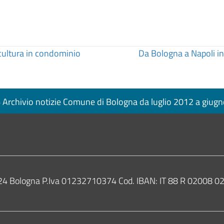
 cultura in condominio
Da Bologna a Napoli in 
Archivio notizie Comune di Bologna da luglio 2012 a giug
0124 Bologna P.Iva 01232710374 Cod. IBAN: IT 88 R 02008