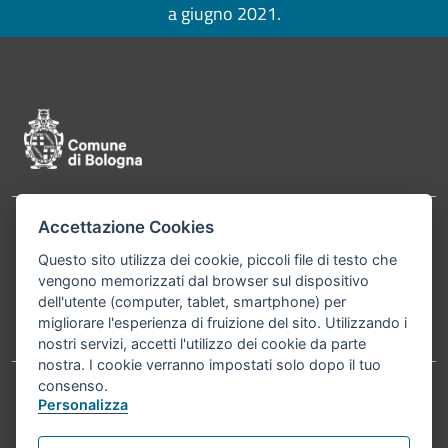
a giugno 2021.
Pié di pagina di Comune di Bologna
Accettazione Cookies
Contatti
Comune di Bologna, Piazza Maggiore, 6 - 40124
Questo sito utilizza dei cookie, piccoli file di testo che
Bologna P.Iva 01232710374 Cod. IBAN: IT 88 R
vengono memorizzati dal browser sul dispositivo
02008 02435 000020067156
dell'utente (computer, tablet, smartphone) per
migliorare l'esperienza di fruizione del sito. Utilizzando i
Telefono:
051203040
nostri servizi, accetti l'utilizzo dei cookie da parte
nostra. I cookie verranno impostati solo dopo il tuo
consenso.
Personalizza
Accessibilità
Carta dei valori
Informativa sul trattamento dei dati personali
Note legali