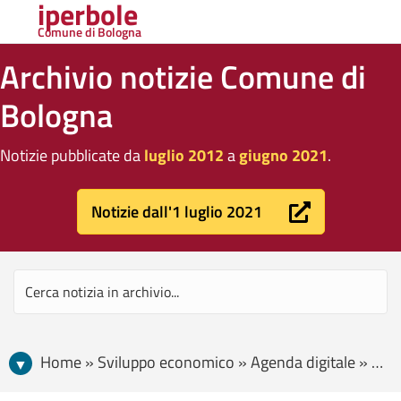
iperbole
Comune di Bologna
Archivio notizie Comune di
Bologna
Notizie pubblicate da
luglio 2012
a
giugno 2021
.
Notizie dall'1 luglio 2021
Home » Sviluppo economico » Agenda digitale » Aperto fino al 20 luglio il bando per progetti legati al Terra di Tutti Art Festival