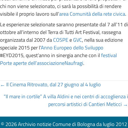
chi non viene selezionato, ci sarà la possibilità di rendere
visibile il proprio lavoro sull’
area Comunità della rete civica
.
Le esperienze selezionate saranno presentate dal 7 all’11 di
ottobre all’interno del Terra di Tutti Art Festival, rassegna
organizzata dal 2007 da
COSPE
e
GVC
, nella sua edizione
speciale 2015 per l’
Anno Europeo dello Sviluppo
#EYD2015, quest’anno in sinergia anche con il
festival
Porte aperte dell’associazioneNaufragi
.
Posts
← Il Cinema Ritrovato, dal 27 giugno al 4 luglio
navigation
“Il mare in cortile” A villa Aldini e nei centri di accoglienza i
percorsi artistici di Cantieri Meticci →
© 2026 Archivio notizie Comune di Bologna da luglio 2012