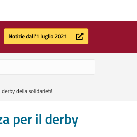
Notizie dall'1 luglio 2021
l derby della solidarietà
za per il derby