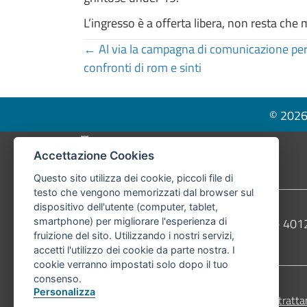
L’ingresso è a offerta libera, non resta che 
Posts
← Al via la campagna di comunicazione per 
confronti di rom e sinti
navigation
© 2026 
Pié di pagina di Comune di Bologna
Accettazione Cookies
Questo sito utilizza dei cookie, piccoli file di
testo che vengono memorizzati dal browser sul
dispositivo dell'utente (computer, tablet,
Contatti
Comune di Bologna, Piazza Maggiore, 6 - 4
smartphone) per migliorare l'esperienza di
fruizione del sito. Utilizzando i nostri servizi,
Telefono:
051203040
accetti l'utilizzo dei cookie da parte nostra. I
cookie verranno impostati solo dopo il tuo
consenso.
Personalizza
Accessibilità
Carta dei valori
Informativa sul tratta