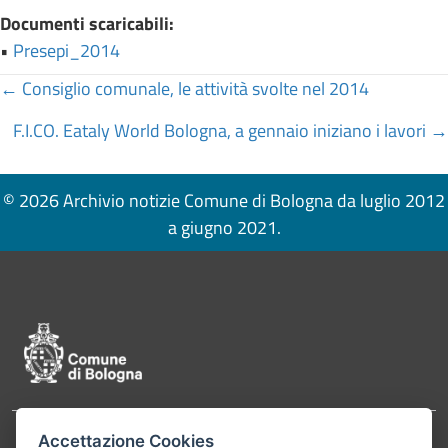
Documenti scaricabili:
•
Presepi_2014
Posts
← Consiglio comunale, le attività svolte nel 2014
navigation
F.I.CO. Eataly World Bologna, a gennaio iniziano i lavori →
© 2026 Archivio notizie Comune di Bologna da luglio 2012
a giugno 2021.
Pié di pagina di Comune di Bologna
Accettazione Cookies