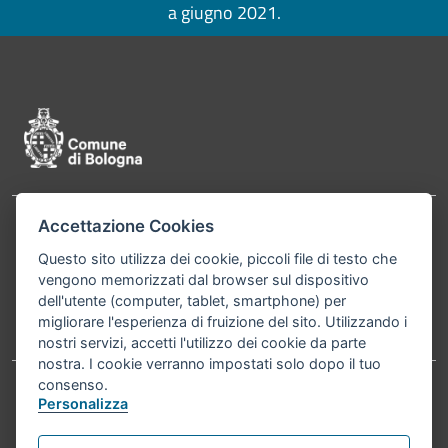
a giugno 2021.
Pié di pagina di Comune di Bologna
Accettazione Cookies
Contatti
Comune di Bologna, Piazza Maggiore, 6 - 40124
Questo sito utilizza dei cookie, piccoli file di testo che
Bologna P.Iva 01232710374 Cod. IBAN: IT 88 R
vengono memorizzati dal browser sul dispositivo
02008 02435 000020067156
dell'utente (computer, tablet, smartphone) per
migliorare l'esperienza di fruizione del sito. Utilizzando i
Telefono:
051203040
nostri servizi, accetti l'utilizzo dei cookie da parte
nostra. I cookie verranno impostati solo dopo il tuo
consenso.
Personalizza
Accessibilità
Carta dei valori
Informativa sul trattamento dei dati personali
Note legali