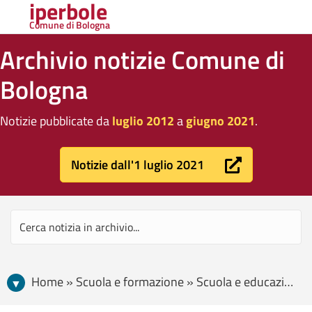
iperbole
Comune di Bologna
Archivio notizie Comune di
Bologna
Notizie pubblicate da
luglio 2012
a
giugno 2021
.
Notizie dall'1 luglio 2021
Home » Scuola e formazione » Scuola e educazione » “Fai la cosa giusta” 2014-2015, presentato il progetto di promozione della legalità