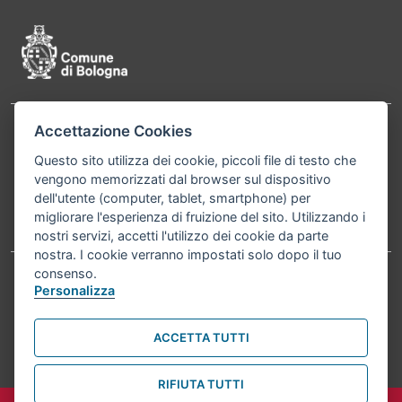
Accettazione Cookies
Contatti
Comune di Bologna, Piazza Maggiore, 6 - 40124
Questo sito utilizza dei cookie, piccoli file di testo che
Bologna P.Iva 01232710374 Cod. IBAN: IT 88 R
vengono memorizzati dal browser sul dispositivo
02008 02435 000020067156
dell'utente (computer, tablet, smartphone) per
migliorare l'esperienza di fruizione del sito. Utilizzando i
Telefono:
051203040
nostri servizi, accetti l'utilizzo dei cookie da parte
nostra. I cookie verranno impostati solo dopo il tuo
consenso.
Personalizza
Accessibilità
Carta dei valori
Informativa sul trattamento dei dati personali
Note legali
ACCETTA TUTTI
© Comune di Bologna 2026. Tutti i diritti riservati.
RIFIUTA TUTTI