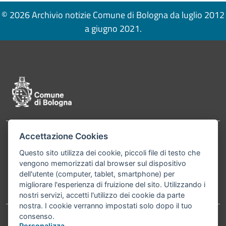
© 2026 Archivio notizie Comune di Bologna da luglio 2012
a giugno 2021.
Pié di pagina di Comune di Bologna
Accettazione Cookies
Contatti
Comune di Bologna, Piazza Maggiore, 6 - 40124
Questo sito utilizza dei cookie, piccoli file di testo che
Bologna P.Iva 01232710374 Cod. IBAN: IT 88 R
vengono memorizzati dal browser sul dispositivo
02008 02435 000020067156
dell'utente (computer, tablet, smartphone) per
migliorare l'esperienza di fruizione del sito. Utilizzando i
Telefono:
051203040
nostri servizi, accetti l'utilizzo dei cookie da parte
nostra. I cookie verranno impostati solo dopo il tuo
consenso.
Personalizza