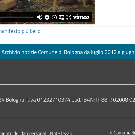
manifesto più bello
Archivio notizie Comune di Bologna da luglio 2012 a giug
0124 Bologna P.Iva 01232710374 Cod. IBAN: IT 88 R 02008
© Comune di B
mento dei dati personali
Note legali