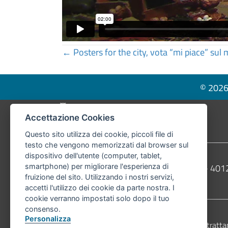
Posts
← Posters for the city, vota “mi piace” sul 
navigation
© 2026 
Pié di pagina di Comune di Bologna
Accettazione Cookies
Questo sito utilizza dei cookie, piccoli file di
testo che vengono memorizzati dal browser sul
dispositivo dell'utente (computer, tablet,
Contatti
Comune di Bologna, Piazza Maggiore, 6 - 4
smartphone) per migliorare l'esperienza di
fruizione del sito. Utilizzando i nostri servizi,
Telefono:
051203040
accetti l'utilizzo dei cookie da parte nostra. I
cookie verranno impostati solo dopo il tuo
consenso.
Personalizza
Accessibilità
Carta dei valori
Informativa sul tratta