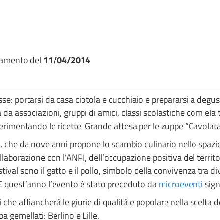
namento del
11/04/2014
e: portarsi da casa ciotola e cucchiaio e prepararsi a degu
ta da associazioni, gruppi di amici, classi scolastiche com ela
sperimentando le ricette. Grande attesa per le zuppe “Cavolat
a
, che da nove anni propone lo scambio culinario nello spaz
ollaborazione con l’ANPI, dell’occupazione positiva del territo
stival sono il gatto e il pollo, simbolo della convivenza tra div
E quest’anno l’evento è stato preceduto da
microeventi
sign
ni che affiancherà le giurie di qualità e popolare nella scelta
a gemellati: Berlino e Lille.