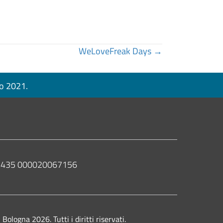
WeLoveFreak Days →
no 2021.
 02435 000020067156
ologna 2026. Tutti i diritti riservati.