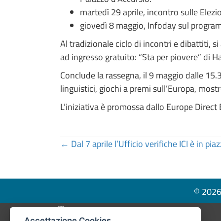
martedì 29 aprile, incontro sulle Elez
giovedì 8 maggio, Infoday sul program
Al tradizionale ciclo di incontri e dibattiti
ad ingresso gratuito: “Sta per piovere” di 
Conclude la rassegna, il 9 maggio dalle 15.3
linguistici, giochi a premi sull’Europa, mos
L’iniziativa è promossa dallo Europe Direc
Posts
← Dal 7 aprile l’Ufficio verifiche ICI è in pi
navigation
© 2026 
Pié di pagina di Comune di Bologna
Accettazione Cookies