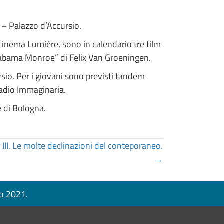
 – Palazzo d’Accursio.
l cinema Lumière, sono in calendario tre film
Alabama Monroe” di Felix Van Groeningen.
rsio. Per i giovani sono previsti tandem
Radio Immaginaria.
di Bologna.
III. Le molte declinazioni del conteporaneo.
→
no 2021.