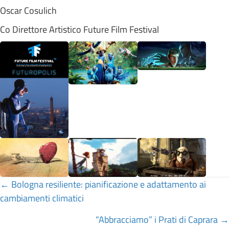
Oscar Cosulich
Co Direttore Artistico Future Film Festival
Posts
← Bologna resiliente: pianificazione e adattamento ai
cambiamenti climatici
navigation
“Abbracciamo” i Prati di Caprara →