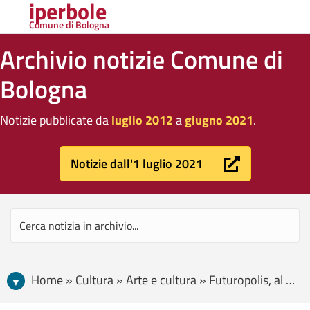
iperbole
Comune di Bologna
Archivio notizie Comune di
Bologna
Notizie pubblicate da
luglio 2012
a
giugno 2021
.
Notizie dall'1 luglio 2021
Home » Cultura » Arte e cultura » Futuropolis, al via la sedicesima edizione del Future Film Festival