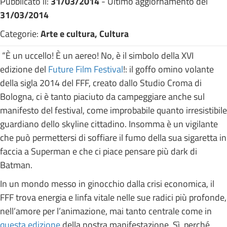
Pubblicato il:
31/03/2014
- Ultimo aggiornamento del
31/03/2014
Categorie:
Arte e cultura, Cultura
“È un uccello! È un aereo! No, è il simbolo della XVI
edizione del
Future Film Festival
!: il goffo omino volante
della sigla 2014 del FFF, creato dallo Studio Croma di
Bologna, ci è tanto piaciuto da campeggiare anche sul
manifesto del festival, come improbabile quanto irresistibile
guardiano dello skyline cittadino. Insomma è un vigilante
che può permettersi di soffiare il fumo della sua sigaretta in
faccia a Superman e che ci piace pensare più dark di
Batman.
In un mondo messo in ginocchio dalla crisi economica, il
FFF trova energia e linfa vitale nelle sue radici più profonde,
nell’amore per l’animazione, mai tanto centrale come in
questa edizione
della nostra manifestazione. Sì, perché