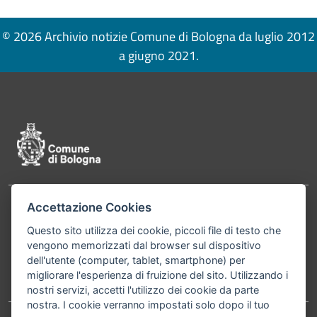
© 2026 Archivio notizie Comune di Bologna da luglio 2012
a giugno 2021.
Pié di pagina di Comune di Bologna
Accettazione Cookies
Contatti
Comune di Bologna, Piazza Maggiore, 6 - 40124
Questo sito utilizza dei cookie, piccoli file di testo che
Bologna P.Iva 01232710374 Cod. IBAN: IT 88 R
vengono memorizzati dal browser sul dispositivo
02008 02435 000020067156
dell'utente (computer, tablet, smartphone) per
migliorare l'esperienza di fruizione del sito. Utilizzando i
Telefono:
051203040
nostri servizi, accetti l'utilizzo dei cookie da parte
nostra. I cookie verranno impostati solo dopo il tuo