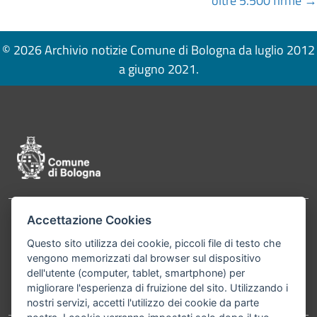
oltre 5.500 firme →
© 2026 Archivio notizie Comune di Bologna da luglio 2012
a giugno 2021.
Pié di pagina di Comune di Bologna
Accettazione Cookies
Contatti
Comune di Bologna, Piazza Maggiore, 6 - 40124
Questo sito utilizza dei cookie, piccoli file di testo che
Bologna P.Iva 01232710374 Cod. IBAN: IT 88 R
vengono memorizzati dal browser sul dispositivo
02008 02435 000020067156
dell'utente (computer, tablet, smartphone) per
migliorare l'esperienza di fruizione del sito. Utilizzando i
Telefono:
051203040
nostri servizi, accetti l'utilizzo dei cookie da parte