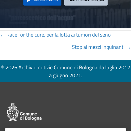
Posts
← Race for the cure, per la lotta ai tumori del seno
navigation
Stop ai mezzi inquinanti →
© 2026 Archivio notizie Comune di Bologna da luglio 2012
a giugno 2021.
Pié di pagina di Comune di Bologna