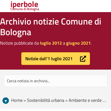
iperbole
Comune di Bologna
Archivio notizie Comune di
Bologna
Notizie pubblicate da
luglio 2012
a
giugno 2021
.
Notizie dall'1 luglio 2021
Home » Sostenibilità urbana » Ambiente e verde » Il PaRcoscenico dell’acqua, un nuovo arredo urbano per Villa Angeletti