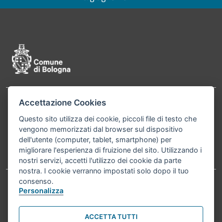
Pié di pagina di Comune di Bologna
Accettazione Cookies
Contatti
Comune di Bologna, Piazza Maggiore, 6 - 40124
Questo sito utilizza dei cookie, piccoli file di testo che
Bologna P.Iva 01232710374 Cod. IBAN: IT 88 R
vengono memorizzati dal browser sul dispositivo
02008 02435 000020067156
dell'utente (computer, tablet, smartphone) per
migliorare l'esperienza di fruizione del sito. Utilizzando i
Telefono:
051203040
nostri servizi, accetti l'utilizzo dei cookie da parte
nostra. I cookie verranno impostati solo dopo il tuo
consenso.
Personalizza
Accessibilità
Carta dei valori
Informativa sul trattamento dei dati personali
Note legali
ACCETTA TUTTI