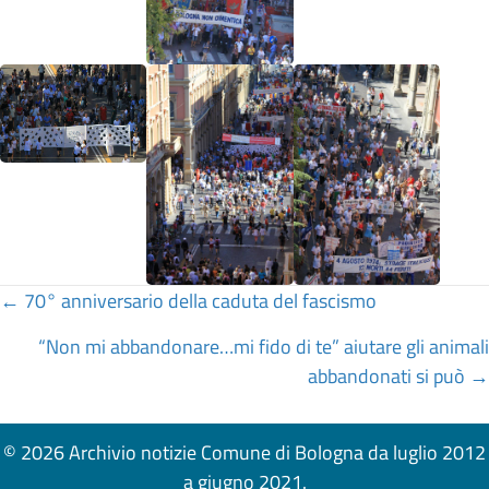
Posts
← 70° anniversario della caduta del fascismo
navigation
“Non mi abbandonare…mi fido di te” aiutare gli animali
abbandonati si può →
© 2026 Archivio notizie Comune di Bologna da luglio 2012
a giugno 2021.