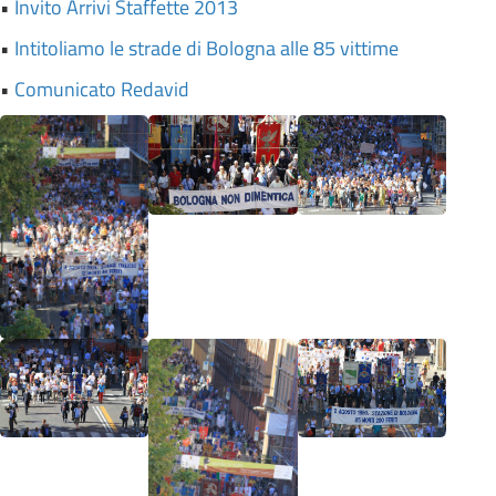
•
Invito Arrivi Staffette 2013
•
Intitoliamo le strade di Bologna alle 85 vittime
•
Comunicato Redavid