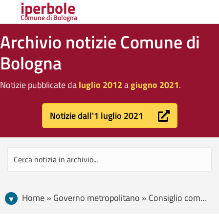
iperbole
Comune di Bologna
Archivio notizie Comune di
Bologna
Notizie pubblicate da
luglio 2012
a
giugno 2021
.
Notizie dall'1 luglio 2021
Home » Governo metropolitano » Consiglio comunale » XXXIII anniversario della strage alla stazione di Bologna del 2 agosto 1980