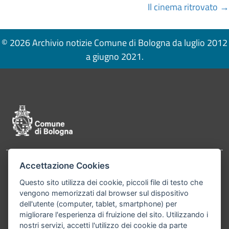
navigation
Il cinema ritrovato →
© 2026 Archivio notizie Comune di Bologna da luglio 2012
a giugno 2021.
Pié di pagina di Comune di Bologna
Accettazione Cookies
Contatti
Comune di Bologna, Piazza Maggiore, 6 - 40124
Questo sito utilizza dei cookie, piccoli file di testo che
Bologna P.Iva 01232710374 Cod. IBAN: IT 88 R
vengono memorizzati dal browser sul dispositivo
02008 02435 000020067156
dell'utente (computer, tablet, smartphone) per
migliorare l'esperienza di fruizione del sito. Utilizzando i
Telefono:
051203040
nostri servizi, accetti l'utilizzo dei cookie da parte