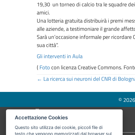
19,30 un torneo di calcio tra le squadre dei 
amici.
Una lotteria gratuita distribuirà i premi mes
alle aziende, a testimoniare il grande affetto
Sarà un’occasione informale per ricordare Ce
sua città”.
Gli interventi in Aula
(
Foto
con licenza Creative Commons. Fonte
Posts
← La ricerca sui neuroni del CNR di Bologn
navigation
© 2026 
Pié di pagina di Comune di Bologna
Accettazione Cookies
Questo sito utilizza dei cookie, piccoli file di
testo che vengono memorizzati dal browser sul