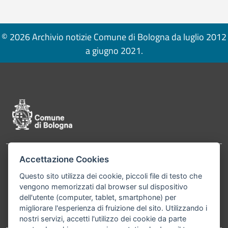
© 2026 Archivio notizie Comune di Bologna da luglio 2012
a giugno 2021.
Pié di pagina di Comune di Bologna
Accettazione Cookies
Contatti
Comune di Bologna, Piazza Maggiore, 6 - 40124
Questo sito utilizza dei cookie, piccoli file di testo che
Bologna P.Iva 01232710374 Cod. IBAN: IT 88 R
vengono memorizzati dal browser sul dispositivo
02008 02435 000020067156
dell'utente (computer, tablet, smartphone) per
migliorare l'esperienza di fruizione del sito. Utilizzando i
Telefono:
051203040
nostri servizi, accetti l'utilizzo dei cookie da parte